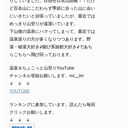
りしていました。目指せ百名山踏破！！だけ
ど百名山にこだわらず季節に合った山に会い
にいきたいと頑張っていましたが、最近では
めっきり山登りが遠退いています。
下山後の温泉にハマってしまって、最近では
温泉巡りの方が多くなりつつあります。野
湯・秘湯大好き♪鄙び系旅館大好き♪であち
らこちらへ飛び回っております。
温泉＆ちょこっと山登りYouTube
チャンネル登録お願いします。m(__)m
↓ ↓ ↓
YOUTUBE
ランキングに参加しています。読んだら毎回
クリックお願いします。
↓ ↓ ↓