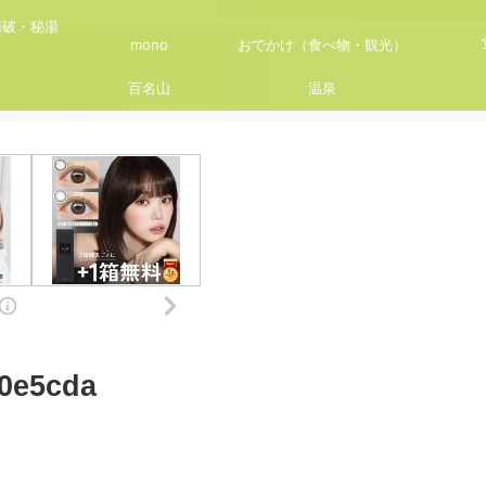
踏破・秘湯
mono
おでかけ（食べ物・観光）
百名山
温泉
0e5cda