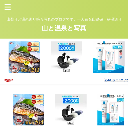
山登りと温泉巡り時々写真のブログです。一人百名山踏破・秘湯巡り
山と温泉と写真