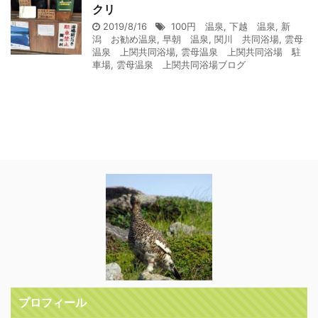
クリ
2019/8/16
100円 温泉
,
下越 温泉
,
新
潟 お勧め温泉
,
早朝 温泉
,
関川 共同浴場
,
雲母
温泉 上関共同浴場
,
雲母温泉 上関共同浴場 駐
車場
,
雲母温泉 上関共同浴場ブログ
プロフィール