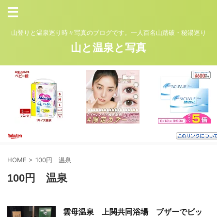
山登りと温泉巡り時々写真のブログです。一人百名山踏破・秘湯巡り
山と温泉と写真
HOME
>
100円 温泉
100円 温泉
雲母温泉 上関共同浴場 ブザーでビッ