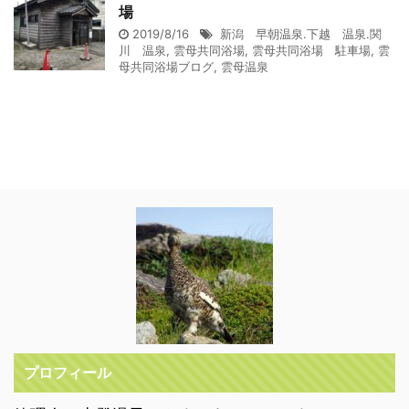
場
2019/8/16
新潟 早朝温泉.下越 温泉.関
川 温泉
,
雲母共同浴場
,
雲母共同浴場 駐車場
,
雲
母共同浴場ブログ
,
雲母温泉
プロフィール