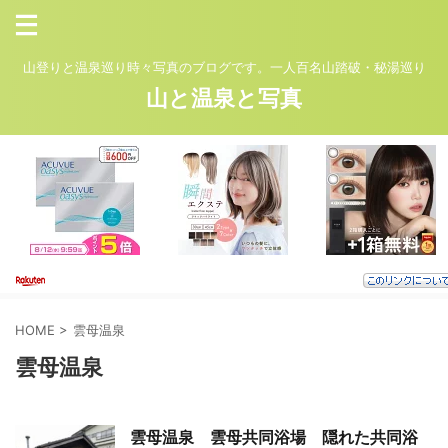
山登りと温泉巡り時々写真のブログです。一人百名山踏破・秘湯巡り
山と温泉と写真
HOME
>
雲母温泉
雲母温泉
雲母温泉 雲母共同浴場 隠れた共同浴