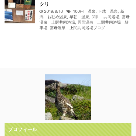
クリ
2019/8/16
100円 温泉
,
下越 温泉
,
新
潟 お勧め温泉
,
早朝 温泉
,
関川 共同浴場
,
雲母
温泉 上関共同浴場
,
雲母温泉 上関共同浴場 駐
車場
,
雲母温泉 上関共同浴場ブログ
プロフィール