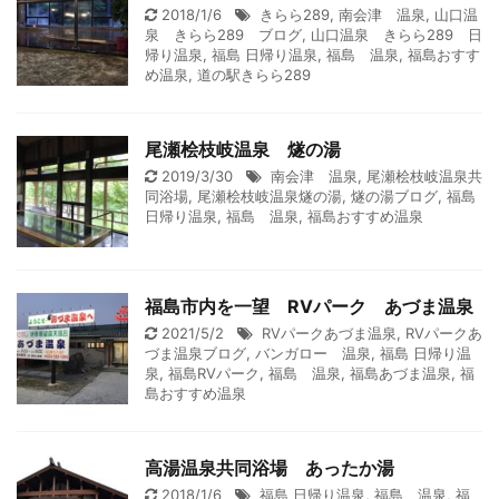
2018/1/6
きらら289
,
南会津 温泉
,
山口温
泉 きらら289 ブログ
,
山口温泉 きらら289 日
帰り温泉
,
福島 日帰り温泉
,
福島 温泉
,
福島おすす
め温泉
,
道の駅きらら289
尾瀬桧枝岐温泉 燧の湯
2019/3/30
南会津 温泉
,
尾瀬桧枝岐温泉共
同浴場
,
尾瀬桧枝岐温泉燧の湯
,
燧の湯ブログ
,
福島
日帰り温泉
,
福島 温泉
,
福島おすすめ温泉
福島市内を一望 RVパーク あづま温泉
2021/5/2
RVパークあづま温泉
,
RVパークあ
づま温泉ブログ
,
バンガロー 温泉
,
福島 日帰り温
泉
,
福島RVパーク
,
福島 温泉
,
福島あづま温泉
,
福
島おすすめ温泉
高湯温泉共同浴場 あったか湯
2018/1/6
福島 日帰り温泉
,
福島 温泉
,
福