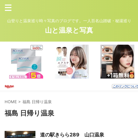
山登りと温泉巡り時々写真のブログです。一人百名山踏破・秘湯巡り
山と温泉と写真
HOME
>
福島 日帰り温泉
福島 日帰り温泉
道の駅きらら289 山口温泉