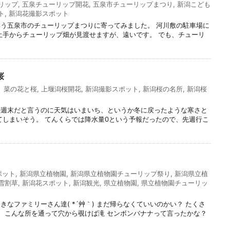
リップ
,
五泉チューリップ開花
,
五泉市チューリップまつり
,
新潟こども
ト
,
新潟花撮影スポット
う五泉市のチューリップまつりに寄ってみました。 河川敷の駐車場に
土手からチューリップ畑が見渡せますが、遠いです。 でも、チューリ
桜
 菜の花と桜
,
上堰潟桜開花
,
新潟撮影スポット
,
新潟桜の名所
,
新潟桜
の週末だと言うのに天気はいまいち、というか冬に戻ったような寒さと
てしまいそう。 てんくらでは降水量0という予報だったので、先週行こ
ポット
,
新潟県立植物園
,
新潟県立植物園チューリップ祭り
,
新潟県立植
雪割草
,
新潟花スポット
,
新潟観光
,
県立植物園
,
県立植物園チューリッ
なファミリーさん達( *´艸｀) まだ帰らなくていいのかい？ たくさ
。 こんな所を通って穴から覗けば滝 センボンバナナって言ったかな？