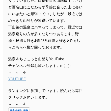
りしていました。目指せ百名山踏破！！だけ
ど百名山にこだわらず季節に合った山に会い
にいきたいと頑張っていましたが、最近では
めっきり山登りが遠退いています。
下山後の温泉にハマってしまって、最近では
温泉巡りの方が多くなりつつあります。野
湯・秘湯大好き♪鄙び系旅館大好き♪であち
らこちらへ飛び回っております。
温泉＆ちょこっと山登りYouTube
チャンネル登録お願いします。m(__)m
↓ ↓ ↓
YOUTUBE
ランキングに参加しています。読んだら毎回
クリックお願いします。
↓ ↓ ↓