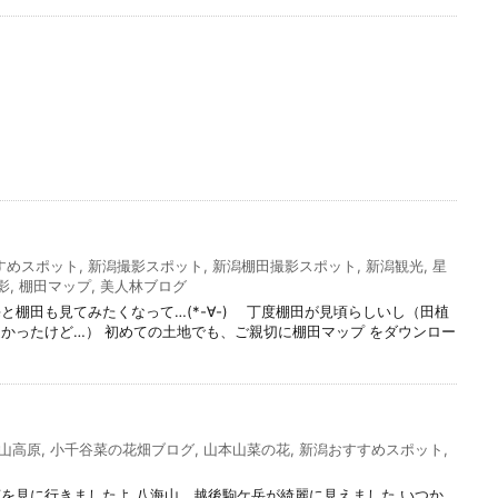
すめスポット
,
新潟撮影スポット
,
新潟棚田撮影スポット
,
新潟観光
,
星
影
,
棚田マップ
,
美人林ブログ
棚田も見てみたくなって…(*-∀-)ゞ 丁度棚田が見頃らしいし（田植
かったけど…） 初めての土地でも、ご親切に棚田マップ をダウンロー
山高原
,
小千谷菜の花畑ブログ
,
山本山菜の花
,
新潟おすすめスポット
,
を見に行きましたよ 八海山、越後駒ケ岳が綺麗に見えました いつか