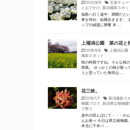
2020/8/9
五泉チュー
とおでかけ
,
新潟撮影スポッ
福島へ行く途中、満開だとい
車を停め、結構歩きます。 
ップの絨毯に興奮 本 ...
上堰潟公園 菜の花と
2018/4/8
上堰潟公園
撮影スポット
桜の時期ですね。そんな桜
雨風。 せっかくの桜が散っ
うと思っていた角田山 ...
花三昧。
2018/1/7
新潟撮影ス
物園ブログ
,
新潟県立植物園
プ祭り
道中の田んぼにて・・・のんき
んお食べ 今日は県立植物園
本当に千本バ ...