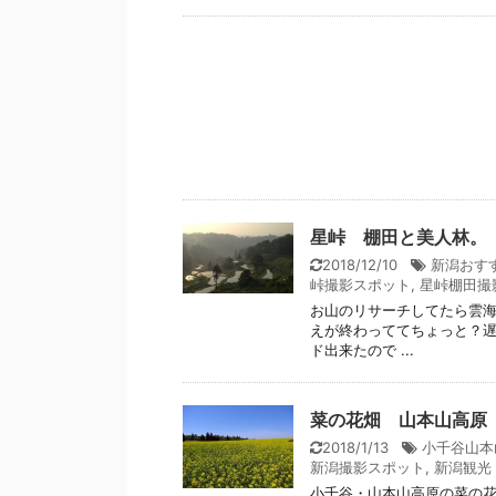
星峠 棚田と美人林。
2018/12/10
新潟おす
峠撮影スポット
,
星峠棚田撮
お山のリサーチしてたら雲海と
えが終わっててちょっと？遅
ド出来たので ...
菜の花畑 山本山高原
2018/1/13
小千谷山本
新潟撮影スポット
,
新潟観光
小千谷・山本山高原の菜の花