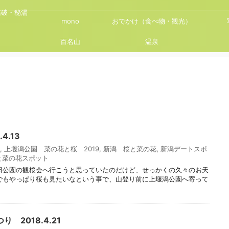
踏破・秘湯
mono
おでかけ（食べ物・観光）
百名山
温泉
4.13
,
上堰潟公園 菜の花と桜 2019
,
新潟 桜と菜の花
,
新潟デートスポ
と菜の花スポット
田公園の観桜会へ行こうと思っていたのだけど、せっかくの久々のお天
でもやっぱり桜も見たいなという事で、山登り前に上堰潟公園へ寄って
 2018.4.21