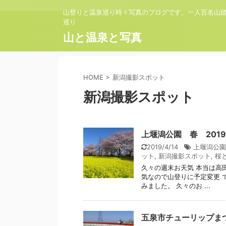
山登りと温泉巡り時々写真のブログです。一人百名山
巡り
山と温泉と写真
HOME
>
新潟撮影スポット
新潟撮影スポット
上堰潟公園 春 2019.
2019/4/14
上堰潟公園
ット
,
新潟撮影スポット
,
桜
久々の週末お天気 本当は高
気なので山登りに予定変更 
みました。 久々のお ...
五泉市チューリップまつり