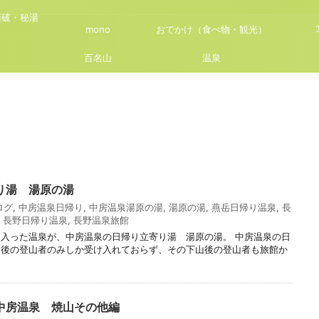
踏破・秘湯
mono
おでかけ（食べ物・観光）
百名山
温泉
り湯 湯原の湯
ログ
,
中房温泉日帰り
,
中房温泉湯原の湯
,
湯原の湯
,
燕岳日帰り温泉
,
長
,
長野日帰り温泉
,
長野温泉旅館
入った温泉が、中房温泉の日帰り立寄り湯 湯原の湯。 中房温泉の日
山後の登山者のみしか受け入れておらず、その下山後の登山者も旅館か
中房温泉 焼山その他編