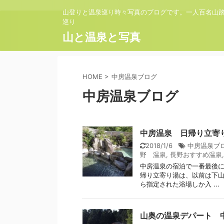
山登りと温泉巡り時々写真のブログです。一人百名山
巡り
山と温泉と写真
HOME
>
中房温泉ブログ
中房温泉ブログ
中房温泉 日帰り立寄
2018/1/6
中房温泉ブ
野 温泉
,
長野おすすめ温泉
中房温泉の宿泊で一番最後に
帰り立寄り湯は、以前は下
ら指定された浴場しか入 ...
山奥の温泉デパート 