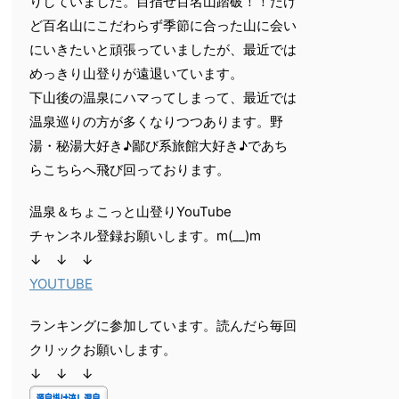
りしていました。目指せ百名山踏破！！だけ
ど百名山にこだわらず季節に合った山に会い
にいきたいと頑張っていましたが、最近では
めっきり山登りが遠退いています。
下山後の温泉にハマってしまって、最近では
温泉巡りの方が多くなりつつあります。野
湯・秘湯大好き♪鄙び系旅館大好き♪であち
らこちらへ飛び回っております。
温泉＆ちょこっと山登りYouTube
チャンネル登録お願いします。m(__)m
↓ ↓ ↓
YOUTUBE
ランキングに参加しています。読んだら毎回
クリックお願いします。
↓ ↓ ↓