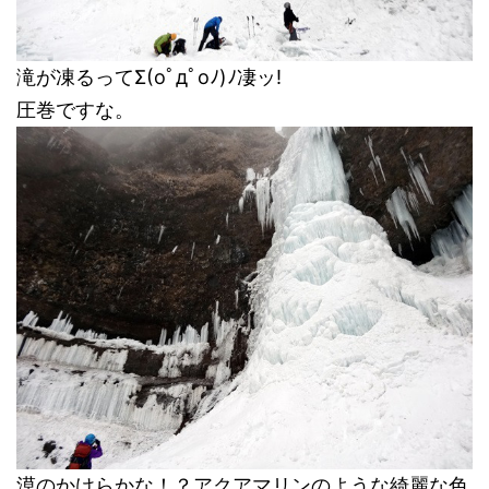
滝が凍るってΣ(oﾟдﾟoﾉ)ﾉ凄ッ!
圧巻ですな。
漠のかけらかな！？アクアマリンのような綺麗な色