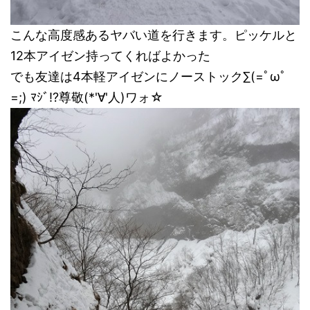
こんな高度感あるヤバい道を行きます。ピッケルと
12本アイゼン持ってくればよかった
でも友達は4本軽アイゼンにノーストック∑(=ﾟωﾟ
=;) ﾏｼﾞ!?尊敬(*'∀'人)ワォ☆