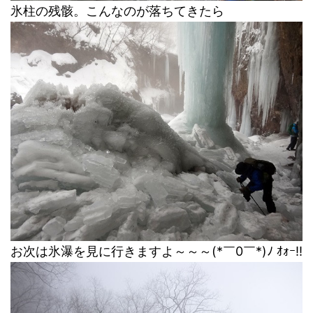
氷柱の残骸。こんなのが落ちてきたら
お次は氷瀑を見に行きますよ～～～(*￣0￣*)ﾉ ｵｫｰ!!