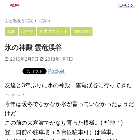
山と温泉と写真
>
写真
>
写真
山登り
栃木のスポット
関東の山
氷の神殿 雲竜渓谷
2016年2月7日
2018年1月7日
Pocket
友達と3年ぶりに氷の神殿 雲竜渓谷に行ってきた
～～～～
今年は暖冬でなかなか氷が育っていなかったようだ
けど
この前の大寒波でかなり育った模様。( *´艸｀)
登山口前の駐車場（５台位駐車可）は満車。