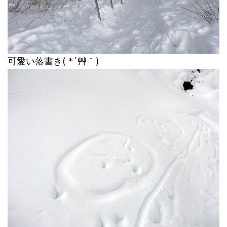
可愛い落書き( *´艸｀)