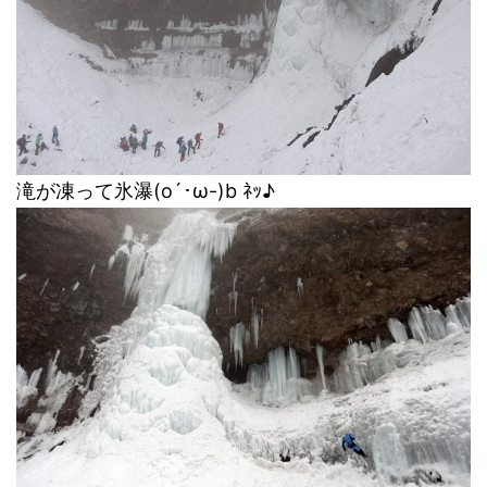
滝が凍って氷瀑(o´･ω-)b ﾈｯ♪