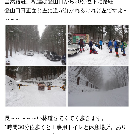
当然路駐。私達は登山口から30分位下に路駐
登山口真正面と左に道が分かれるけれど左ですよ～
～～～
長～～～～～い林道をてくてく歩きます。
1時間30分位歩くと工事用トイレと休憩場所。あり