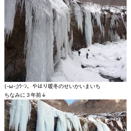
(-ω-;)ｳｰﾝ。やはり暖冬のせいかいまいち
ちなみに３年前↓