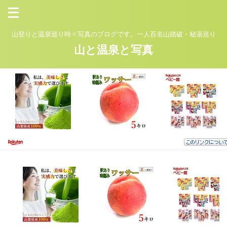
山登りと温泉巡り時々写真のブログです。一人百名山踏破・秘湯巡り
山と温泉と写真