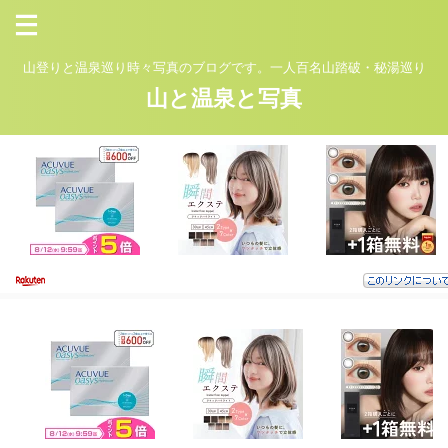
山登りと温泉巡り時々写真のブログです。一人百名山踏破・秘湯巡り
山と温泉と写真