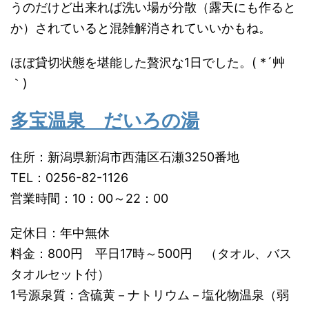
うのだけど出来れば洗い場が分散（露天にも作ると
か）されていると混雑解消されていいかもね。
ほぼ貸切状態を堪能した贅沢な1日でした。( *´艸
｀)
多宝温泉 だいろの湯
住所：
新潟県新潟市西蒲区石瀬3250番地
TEL：0256-82-1126
営業時間：10：00～22：00
定休日：年中無休
料金：800円 平日17時～500円 （タオル、バス
タオルセット付）
1号源泉質：含硫黄－ナトリウム－塩化物温泉（弱