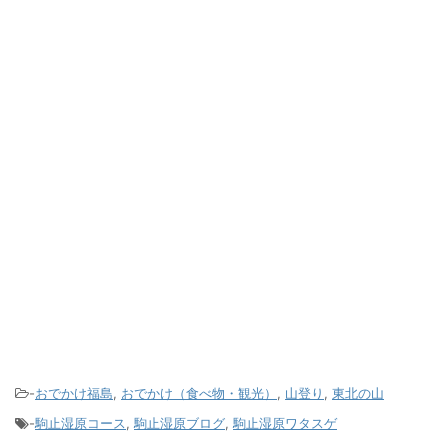
-
おでかけ福島
,
おでかけ（食べ物・観光）
,
山登り
,
東北の山
-
駒止湿原コース
,
駒止湿原ブログ
,
駒止湿原ワタスゲ