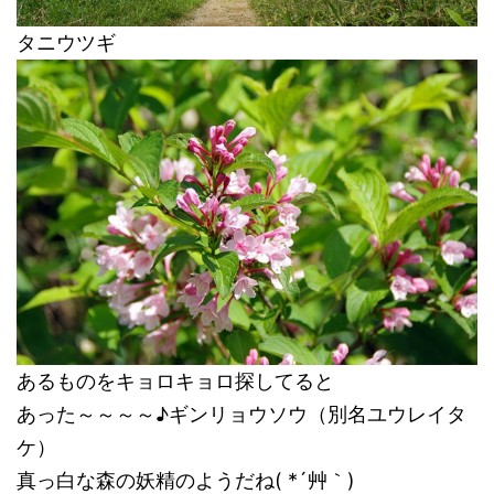
タニウツギ
あるものをキョロキョロ探してると
あった～～～～♪ギンリョウソウ（別名ユウレイタ
ケ）
真っ白な森の妖精のようだね( *´艸｀)