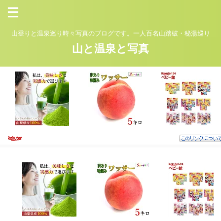
山登りと温泉巡り時々写真のブログです。一人百名山踏破・秘湯巡り
山と温泉と写真