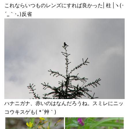
これならいつものレンズにすれば良かった| 柱 |ヽ(･
´_｀･｡)反省
ハナニガナ、赤いのはなんだろうね。スミレにニッ
コウキスゲも( *´艸｀)