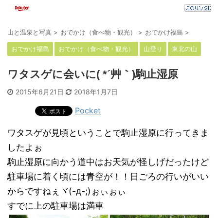
山と温泉と写真
>
おでかけ（食べ物・観光）
>
おでかけ福島
>
おでかけ福島
おでかけ（食べ物・観光）
山登り
東北の山
ワタスゲに会いに( *´艸｀)駒止湿原
2015年6月21日
2018年1月7日
Pocket
ワタスゲが見頃ということで駒止湿原に行ってきま
したよぉ
駒止湿原に向かう道中はお天気が怪しげだったけど
駐車場に着く頃には青空が！！日ごろの行いがいい
からですねぇヾ(-д-;)ぉぃぉぃ
すでに上の駐車場は満車