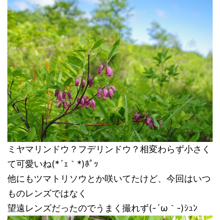
ミヤマリンドウ？フデリンドウ？相変わらず小さく
て可愛いね(*´ｪ｀*)ﾎﾟｯ
他にもツマトリソウとか咲いてたけど、今回はいつ
ものレンズではなく
望遠レンズだったのでうまく撮れず(-´ω｀-)ｼｭﾝ