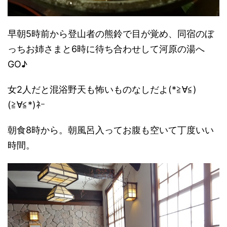
早朝5時前から登山者の熊鈴で目が覚め、同宿のぼ
っちお姉さまと6時に待ち合わせして河原の湯へ
GO♪
女2人だと混浴野天も怖いものなしだよ(*≧∀≦)
(≧∀≦*)ﾈｰ
朝食8時から。朝風呂入ってお腹も空いて丁度いい
時間。