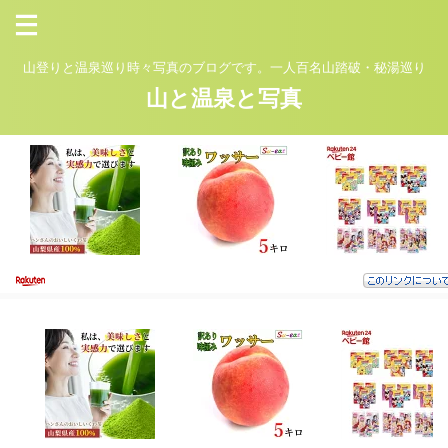
山登りと温泉巡り時々写真のブログです。一人百名山踏破・秘湯巡り
山と温泉と写真