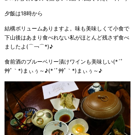
夕飯は18時から
結構ボリュームありますよ。味も美味しくて小食で
下山後はあまり食べれない私がほとんど残さず食べ
ましたよ(⌒￢⌒*)♪
食前酒のブルーベリー漬けワインも美味しい(*´ﾟ
艸ﾟ｀*)まぃぅ～♪(*´ﾟ艸ﾟ｀*)まぃぅ～♪