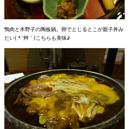
鴨肉と木野子の陶板鍋。卵でとじるとこが親子丼み
たい( *´艸｀)こちらも美味♪