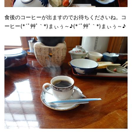
食後のコーヒーが出ますのでお待ちくださいね。コ
ーヒー(*´ﾟ艸ﾟ｀*)まぃぅ～♪(*´ﾟ艸ﾟ｀*)まぃぅ～♪