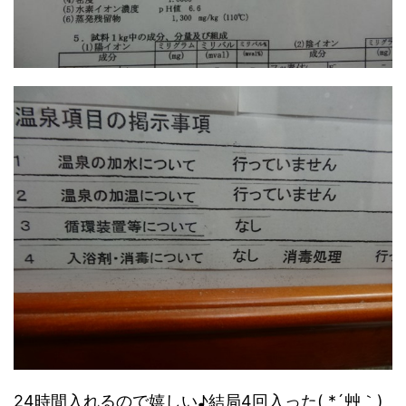
24時間入れるので嬉しい♪結局4回入った( *´艸｀)