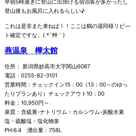
早朝5時過ぎに登山に出掛ける宿泊客が多かったし
登山後もお風呂に入れるらしい♪
これは是非また来ねば！！ここは鶴の湯同様リピ―
ト確定ですな。( *´艸｀)
燕温泉 樺太館
住所： 新潟県妙高市大字関山6087
電話：0255-82-3101
営業時間：チェックイン15：00（13：00～のゆっ
たりプランあり）チェックアウト10：00
料金：10,950円～
泉質：含硫黄-ナトリウム・カルシウム-炭酸水素
塩・硫酸塩・塩化物泉
PH:6.4 湧出量：758L