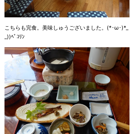
こちらも完食。美味しゅうございました。(*･ω･)*_
_))ﾍﾟｺﾘﾝ