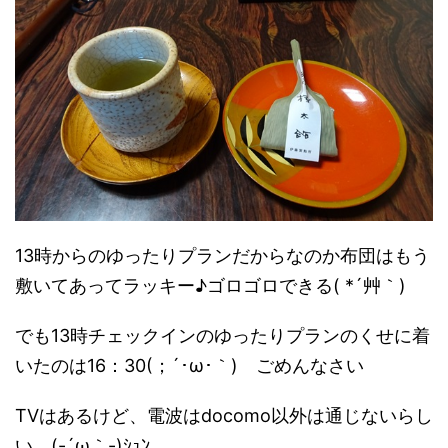
13時からのゆったりプランだからなのか布団はもう
敷いてあってラッキー♪ゴロゴロできる( *´艸｀)
でも13時チェックインのゆったりプランのくせに着
いたのは16：30(；´･ω･｀)ゞごめんなさい
TVはあるけど、電波はdocomo以外は通じないらし
い。(-´ω｀-)ｼｭﾝ