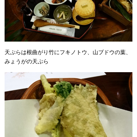
天ぷらは根曲がり竹にフキノトウ、山ブドウの葉、
みょうがの天ぷら