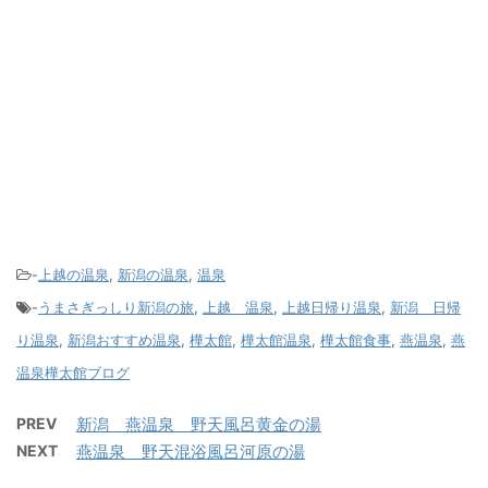
-
上越の温泉
,
新潟の温泉
,
温泉
-
うまさぎっしり新潟の旅
,
上越 温泉
,
上越日帰り温泉
,
新潟 日帰
り温泉
,
新潟おすすめ温泉
,
樺太館
,
樺太館温泉
,
樺太館食事
,
燕温泉
,
燕
温泉樺太館ブログ
PREV
新潟 燕温泉 野天風呂黄金の湯
NEXT
燕温泉 野天混浴風呂河原の湯