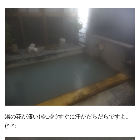
湯の花が凄い(＠_＠;)すぐに汗がだらだらですよ。
(^-^;