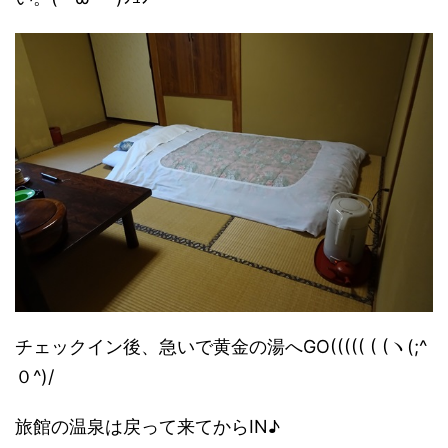
チェックイン後、急いで黄金の湯へGO((((( ( (ヽ(;^
０^)/
旅館の温泉は戻って来てからIN♪