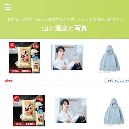
山登りと温泉巡り時々写真のブログです。一人百名山踏破・秘湯巡り
山と温泉と写真