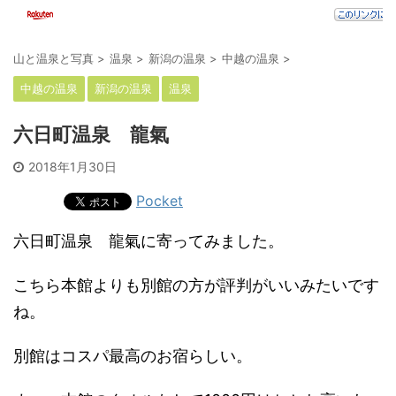
山と温泉と写真
>
温泉
>
新潟の温泉
>
中越の温泉
>
中越の温泉
新潟の温泉
温泉
六日町温泉 龍氣
2018年1月30日
Pocket
六日町温泉 龍氣に寄ってみました。
こちら本館よりも別館の方が評判がいいみたいです
ね。
別館はコスパ最高のお宿らしい。