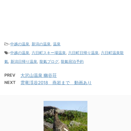
-
中越の温泉
,
新潟の温泉
,
温泉
-
中越の温泉
,
六日町スキー場温泉
,
六日町日帰り温泉
,
六日町温泉龍
氣
,
新潟日帰り温泉
,
龍氣ブログ
,
龍氣宿泊予約
PREV
大沢山温泉 幽谷荘
NEXT
雲竜渓谷2018 燕岩まで 動画あり