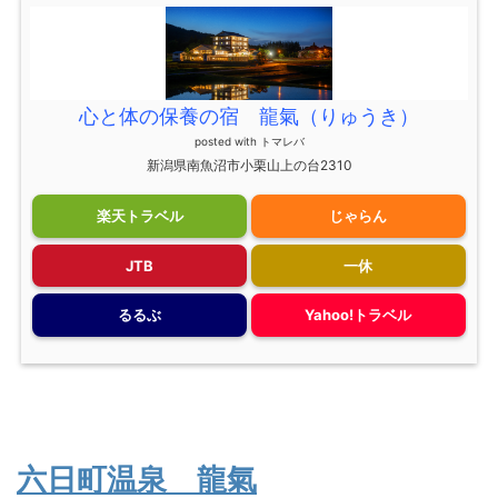
心と体の保養の宿 龍氣（りゅうき）
posted with
トマレバ
新潟県南魚沼市小栗山上の台2310
楽天トラベル
じゃらん
JTB
一休
るるぶ
Yahoo!トラベル
六日町温泉 龍氣