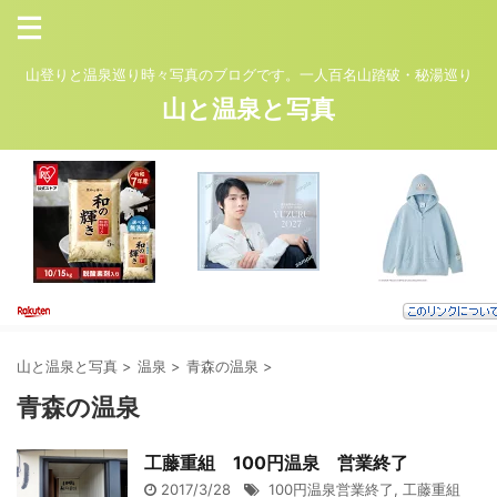
山登りと温泉巡り時々写真のブログです。一人百名山踏破・秘湯巡り
山と温泉と写真
山と温泉と写真
>
温泉
>
青森の温泉
>
青森の温泉
工藤重組 100円温泉 営業終了
2017/3/28
100円温泉営業終了
,
工藤重組